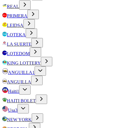
REAL
PRIMERA
LEIDSA
LOTEKA
LA SUERTE
LOTEDOM
KING LOTTERY
ANGUILLA
1
ANGUILLA
Haiti
1
HAITI BOLET
Usa
3
NEW YORK