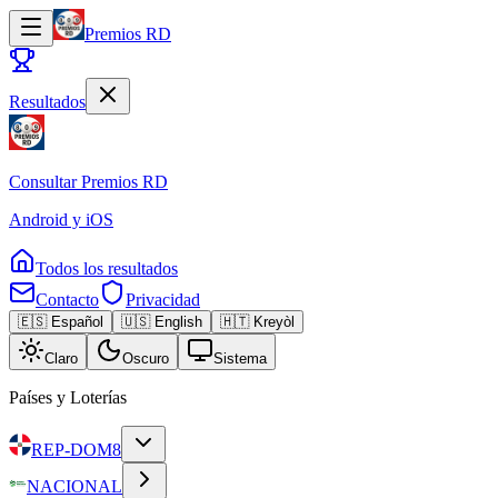
Premios RD
Resultados
Consultar
Premios RD
Android y iOS
Todos los resultados
Contacto
Privacidad
🇪🇸 Español
🇺🇸 English
🇭🇹 Kreyòl
Claro
Oscuro
Sistema
Países y Loterías
REP-DOM
8
NACIONAL