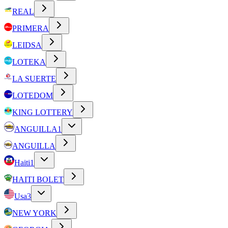
REAL
PRIMERA
LEIDSA
LOTEKA
LA SUERTE
LOTEDOM
KING LOTTERY
ANGUILLA
1
ANGUILLA
Haiti
1
HAITI BOLET
Usa
3
NEW YORK