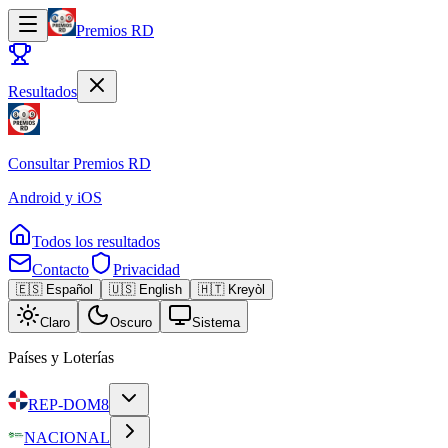
Premios RD
Resultados
Consultar
Premios RD
Android y iOS
Todos los resultados
Contacto
Privacidad
🇪🇸 Español
🇺🇸 English
🇭🇹 Kreyòl
Claro
Oscuro
Sistema
Países y Loterías
REP-DOM
8
NACIONAL