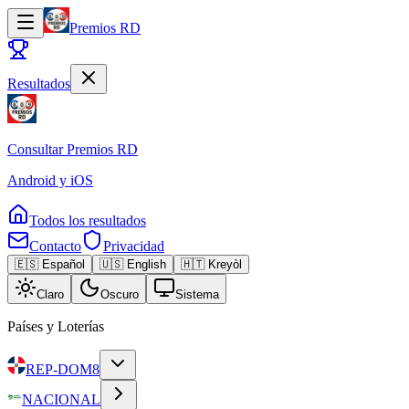
Premios RD
Resultados
Consultar
Premios RD
Android y iOS
Todos los resultados
Contacto
Privacidad
🇪🇸 Español
🇺🇸 English
🇭🇹 Kreyòl
Claro
Oscuro
Sistema
Países y Loterías
REP-DOM
8
NACIONAL