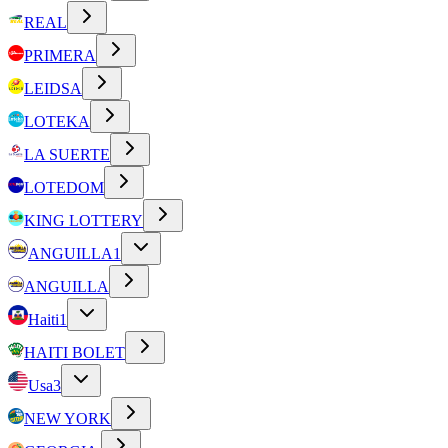
REAL
PRIMERA
LEIDSA
LOTEKA
LA SUERTE
LOTEDOM
KING LOTTERY
ANGUILLA
1
ANGUILLA
Haiti
1
HAITI BOLET
Usa
3
NEW YORK