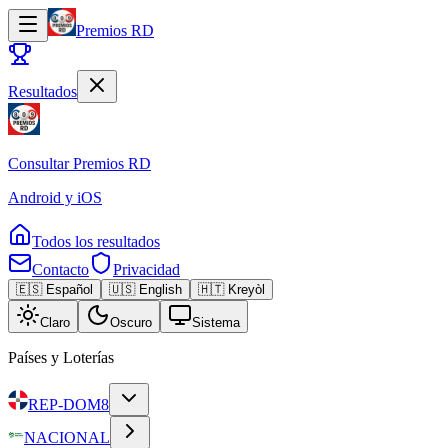
Premios RD
Resultados
Consultar
Premios RD
Android y iOS
Todos los resultados
Contacto
Privacidad
🇪🇸 Español
🇺🇸 English
🇭🇹 Kreyòl
Claro
Oscuro
Sistema
Países y Loterías
REP-DOM
8
NACIONAL