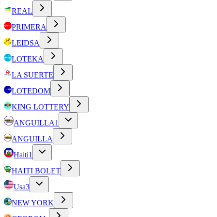
REAL
PRIMERA
LEIDSA
LOTEKA
LA SUERTE
LOTEDOM
KING LOTTERY
ANGUILLA
1
ANGUILLA
Haiti
1
HAITI BOLET
Usa
3
NEW YORK