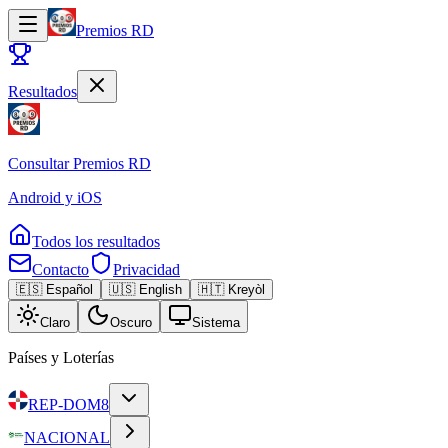
Premios RD
Resultados
Consultar
Premios RD
Android y iOS
Todos los resultados
Contacto
Privacidad
🇪🇸 Español
🇺🇸 English
🇭🇹 Kreyòl
Claro
Oscuro
Sistema
Países y Loterías
REP-DOM
8
NACIONAL