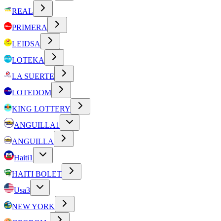
REAL
PRIMERA
LEIDSA
LOTEKA
LA SUERTE
LOTEDOM
KING LOTTERY
ANGUILLA
1
ANGUILLA
Haiti
1
HAITI BOLET
Usa
3
NEW YORK