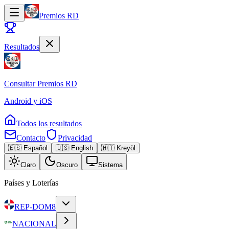
Premios RD
Resultados
Consultar
Premios RD
Android y iOS
Todos los resultados
Contacto
Privacidad
🇪🇸 Español
🇺🇸 English
🇭🇹 Kreyòl
Claro
Oscuro
Sistema
Países y Loterías
REP-DOM
8
NACIONAL