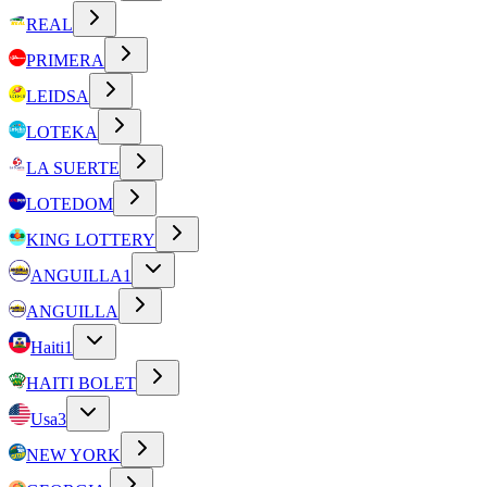
REAL
PRIMERA
LEIDSA
LOTEKA
LA SUERTE
LOTEDOM
KING LOTTERY
ANGUILLA
1
ANGUILLA
Haiti
1
HAITI BOLET
Usa
3
NEW YORK