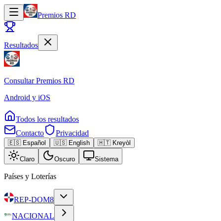
Premios RD
Resultados
Consultar
Premios RD
Android y iOS
Todos los resultados
Contacto
Privacidad
🇪🇸 Español
🇺🇸 English
🇭🇹 Kreyòl
Claro
Oscuro
Sistema
Países y Loterías
REP-DOM
8
NACIONAL