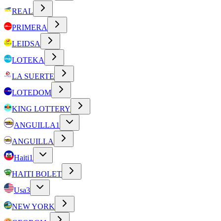
REAL
PRIMERA
LEIDSA
LOTEKA
LA SUERTE
LOTEDOM
KING LOTTERY
ANGUILLA
1
ANGUILLA
Haiti
1
HAITI BOLET
Usa
3
NEW YORK