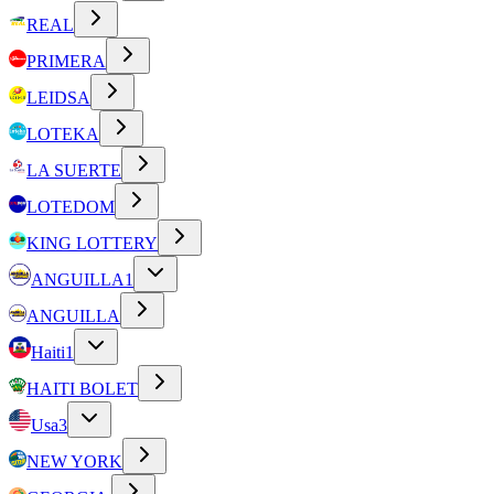
REAL
PRIMERA
LEIDSA
LOTEKA
LA SUERTE
LOTEDOM
KING LOTTERY
ANGUILLA
1
ANGUILLA
Haiti
1
HAITI BOLET
Usa
3
NEW YORK