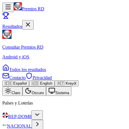
Premios RD
Resultados
Consultar
Premios RD
Android y iOS
Todos los resultados
Contacto
Privacidad
🇪🇸 Español
🇺🇸 English
🇭🇹 Kreyòl
Claro
Oscuro
Sistema
Países y Loterías
REP-DOM
8
NACIONAL