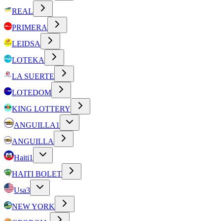
REAL
PRIMERA
LEIDSA
LOTEKA
LA SUERTE
LOTEDOM
KING LOTTERY
ANGUILLA
1
ANGUILLA
Haiti
1
HAITI BOLET
Usa
3
NEW YORK