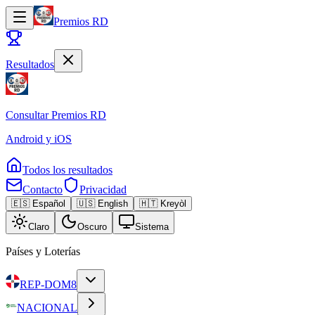
Premios RD
Resultados
Consultar
Premios RD
Android y iOS
Todos los resultados
Contacto
Privacidad
🇪🇸 Español
🇺🇸 English
🇭🇹 Kreyòl
Claro
Oscuro
Sistema
Países y Loterías
REP-DOM
8
NACIONAL