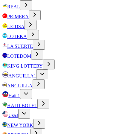
REAL
PRIMERA
LEIDSA
LOTEKA
LA SUERTE
LOTEDOM
KING LOTTERY
ANGUILLA
1
ANGUILLA
Haiti
1
HAITI BOLET
Usa
3
NEW YORK