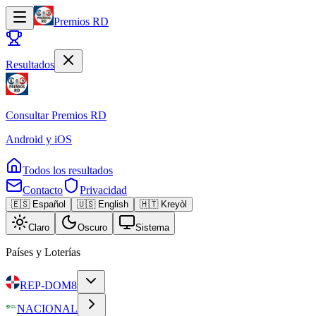
Premios RD
Resultados
Consultar
Premios RD
Android y iOS
Todos los resultados
Contacto
Privacidad
🇪🇸 Español
🇺🇸 English
🇭🇹 Kreyòl
Claro
Oscuro
Sistema
Países y Loterías
REP-DOM
8
NACIONAL