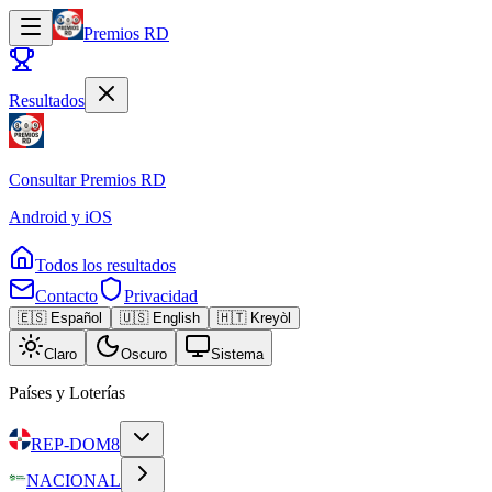
Premios RD
Resultados
Consultar
Premios RD
Android y iOS
Todos los resultados
Contacto
Privacidad
🇪🇸 Español
🇺🇸 English
🇭🇹 Kreyòl
Claro
Oscuro
Sistema
Países y Loterías
REP-DOM
8
NACIONAL