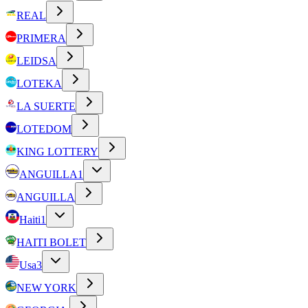
REAL
PRIMERA
LEIDSA
LOTEKA
LA SUERTE
LOTEDOM
KING LOTTERY
ANGUILLA
1
ANGUILLA
Haiti
1
HAITI BOLET
Usa
3
NEW YORK